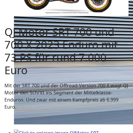
QJ Motor SRT 700 und
700 X 2023 Enduro mit
73 PS für rund 7.000
Euro
Mit der SRT 700 und der Offroad-Version 700 X wagt QJ
Motor den Schritt ins Segment der Mittelklasse-
Enduros. Und zwar mit einem Kampfpreis ab 6.999
Euro.